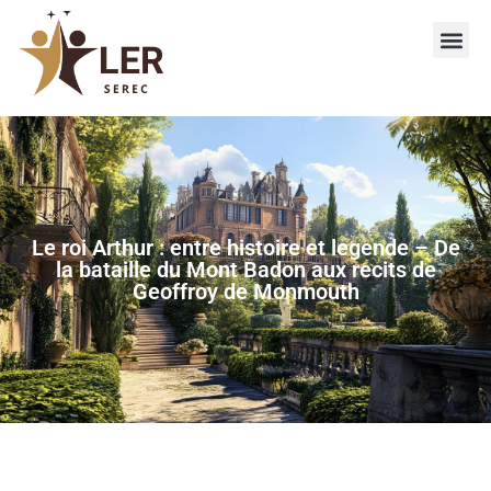
Le roi Arthur : entre histoire et legende – De
la bataille du Mont Badon aux recits de
Geoffroy de Monmouth