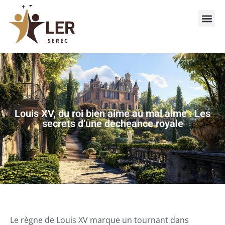
Louis XV, du roi bien aime au mal aime : Les
secrets d’une decheance royale
Le règne de Louis XV marque un tournant dans