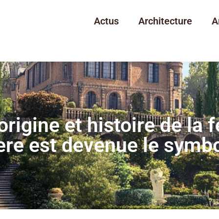
Actus
Architecture
A
origine et histoire de la f
re est devenue le symbo