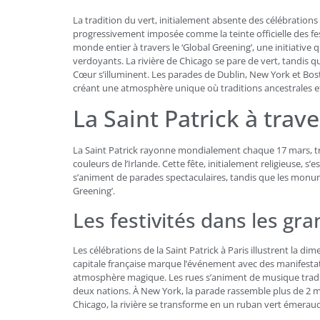
La tradition du vert, initialement absente des célébrations 
progressivement imposée comme la teinte officielle des fe
monde entier à travers le ‘Global Greening’, une initiati
verdoyants. La rivière de Chicago se pare de vert, tandis 
Cœur s’illuminent. Les parades de Dublin, New York et Bos
créant une atmosphère unique où traditions ancestrales 
La Saint Patrick à trav
La Saint Patrick rayonne mondialement chaque 17 mars, tr
couleurs de l’Irlande. Cette fête, initialement religieuse, 
s’animent de parades spectaculaires, tandis que les monu
Greening’.
Les festivités dans les gr
Les célébrations de la Saint Patrick à Paris illustrent la di
capitale française marque l’événement avec des manifestati
atmosphère magique. Les rues s’animent de musique traditio
deux nations. À New York, la parade rassemble plus de 2 mi
Chicago, la rivière se transforme en un ruban vert émeraud