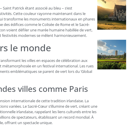
– Saint Patrick étant associé au bleu – s’est
stivités. Cette couleur rayonne maintenant dans le
ve qui transforme les monuments internationaux en phares
que des édifices comme le Colisée de Rome et le Sacré-
ton voient défiler une marée humaine habillée de vert,
et festivités modernes se mêlent harmonieusement.
ers le monde
ansformant les villes en espaces de célébration aux
s’est métamorphosée en un festival international. Les rues
ments emblématiques se parent de vert lors du ‘Global
andes villes comme Paris
mension internationale de cette tradition irlandaise. La
ons variées. Le Sacré-Cœur s’illumine de vert, créant une
nnelle irlandaise, rappelant les liens culturels entre les
llions de spectateurs, établissant un record mondial. À
e, offrant un spectacle unique.