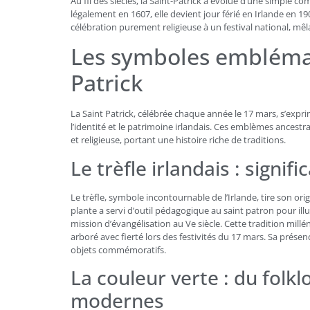
Au fil des siècles, la Saint-Patrick a évolué d’une simple
légalement en 1607, elle devient jour férié en Irlande en 19
célébration purement religieuse à un festival national, mêlan
Les symboles emblémat
Patrick
La Saint Patrick, célébrée chaque année le 17 mars, s’expri
l’identité et le patrimoine irlandais. Ces emblèmes ancestr
et religieuse, portant une histoire riche de traditions.
Le trèfle irlandais : signifi
Le trèfle, symbole incontournable de l’Irlande, tire son ori
plante a servi d’outil pédagogique au saint patron pour illus
mission d’évangélisation au Ve siècle. Cette tradition mill
arboré avec fierté lors des festivités du 17 mars. Sa présen
objets commémoratifs.
La couleur verte : du folk
modernes