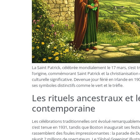
La Saint Patrick, célébrée mondialement le 17 mars, s’est tra
l’origine, commémorant Saint Patrick et la christianisation
culturelle significative. Devenue jour férié en Irlande en 1
ses symboles distinctifs comme le vert et le trèfle.
Les rituels ancestraux et 
contemporaine
Les célébrations traditionnelles ont évolué remarquableme
s’est tenue en 1931, tandis que Boston inaugurait ses festi
rassemblent des foules impressionnantes : la parade de Dub
réunit 2 millions de spectateurs. Le ‘Global Greening’ illus