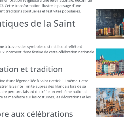
 commémoration religieuse à une fête nationale. Reconnue
03. Cette transformation illustre le passage d’une
t traditions spirituelles et festivités populaires.
iques de la Saint
me à travers des symboles distinctifs qui reflètent
aux incarnent l’âme festive de cette célébration nationale
cation et tradition
gine d’une légende liée à Saint Patrick lui-même. Cette
trer la Sainte Trinité auprès des Irlandais lors de sa
énaire perdure, faisant du trèfle un emblème national
ce se manifeste sur les costumes, les décorations et les
lore aux célébrations